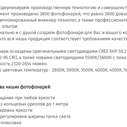
дернизируем производственную технологию и совершенст
мент произведено 3800 фотофонарей, что равно 3800 дово
дипломированный инженер-технолог, а также профессиона
 опытом.
ально и с душой создаём фотофонари для Вас и вашего к
 что вся наша продукция соответствует требованиям качест
ри оснащены оригинальными светодиодами CREE XHP 50.2 и
2-95 CRI), а также новыми светодиодами 5500К/5600К с пок
ость 2320-2654 люмен.
 цветовых температур - 2800К, 3000К, 3500К, 4000К, 4500К, 5
ва наших фотофонарей:
рцания при любой яркости
ез кольцевых ореолов до 1 метра
ировка яркости
 регулировки ширины пучка света
еплюсовки