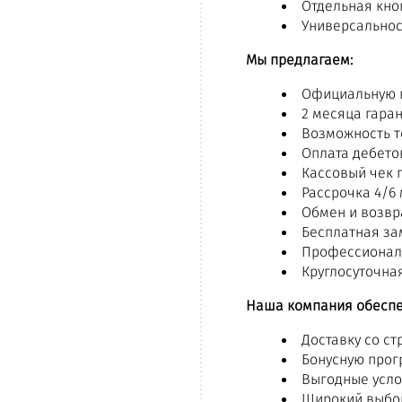
Отдельная кно
Универсальнос
Мы предлагаем:
Официальную г
2 месяца гара
Возможность т
Оплата дебето
Кассовый чек 
Рассрочка 4/6
Обмен и возвра
Бесплатная за
Профессионал
Круглосуточна
Наша компания обеспе
Доставку со ст
Бонусную прог
Выгодные усло
Широкий выбор