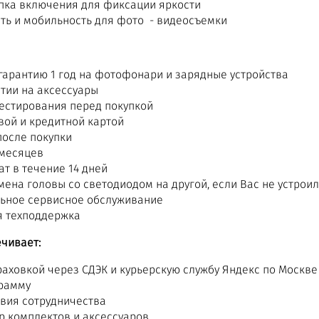
пка включения для фиксации яркости
ть и мобильность для фото - видеосъемки
арантию 1 год на фотофонари и зарядные устройства
нтии на аксессуары
естирования перед покупкой
вой и кредитной картой
после покупки
 месяцев
т в течение 14 дней
мена головы со светодиодом на другой, если Вас не устрои
ьное сервисное обслуживание
я техподдержка
чивает:
раховкой через СДЭК и курьерскую службу Яндекс по Москве
рамму
вия сотрудничества
 комплектов и аксессуаров