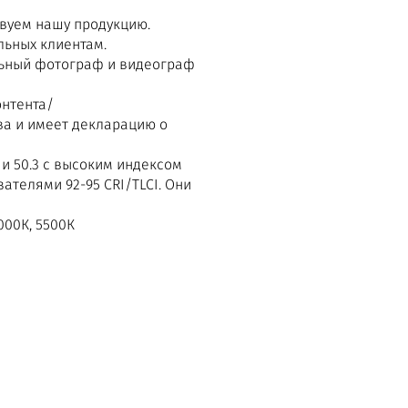
вуем нашу продукцию.
льных клиентам.
льный фотограф и видеограф
онтента/
ва и имеет декларацию о
 50.3 с высоким индексом
азателями
92-
95 CRI/TLCI. Они
000К, 5500К