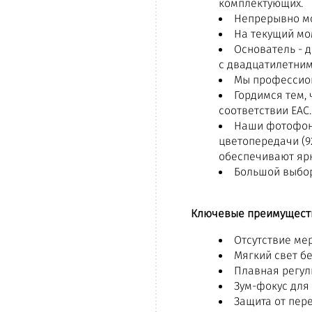
комплектующих.
Непрерывно мо
На текущий мо
Основатель - 
с двадцатилетним
Мы профессион
Гордимся тем,
соответствии EAC.
Наши фотофона
цветопередачи (9
обеспечивают ярк
Большой выбор
Ключевые преимущест
Отсутствие ме
Мягкий свет б
Плавная регул
Зум-фокус для
Защита от пер