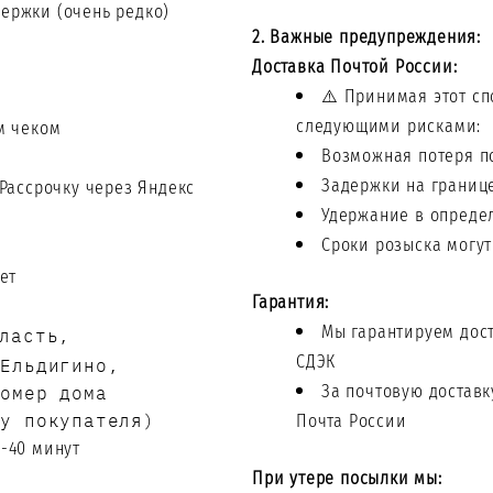
ержки (очень редко)
2. Важные предупреждения:
Доставка Почтой России:
⚠️ Принимая этот сп
следующими рисками:
м чеком
Возможная потеря п
Задержки на границ
 Рассрочку через Яндекс
Удержание в опреде
Сроки розыска могут
ет
Гарантия:
ласть,
Мы гарантируем дост
.Ельдигино,
СДЭК
номер дома
За почтовую доставк
ду покупателя)
Почта России
-40 минут
При утере посылки мы: