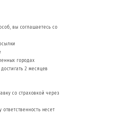
особ, вы соглашаетесь со
осылки
е
ленных городах
 достигать 2 месяцев
авку со страховкой через
у ответственность несет