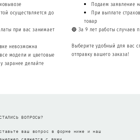
амовывозе
Подаем заявление н
атой осуществляется до
При выплате страхо
товар
платы при вас занимает
🔵 За 9 лет работы случаев 
Выберите удобный для вас с
авке невозможна
отправку вашего заказа!
 все модели и цветовые
му заранее делайте
СТАЛИСЬ ВОПРОСЫ?
ставьте ваш вопрос в форме ниже и наш
енеджер
свяжется с вами