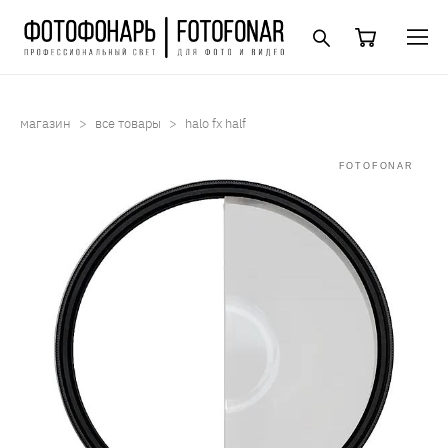
магазин
>
все товары
>
halo fx half
FOTOFONAR