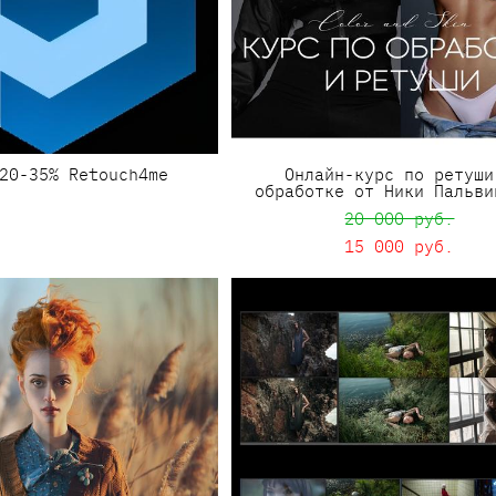
20-35% Retouch4me
Онлайн-курс по ретуши
обработке от Ники Пальви
20 000 pуб.
15 000 pуб.