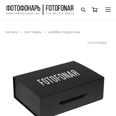
магазин
>
все товары
>
коробка подарочная
FOTOFONAR