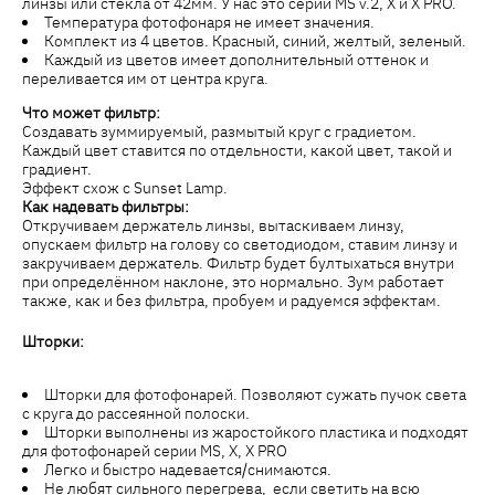
линзы или стекла от 42мм. У нас это серии MS v.2, X и X PRO.
Температура фотофонаря не имеет значения.
Комплект из 4 цветов. Красный, синий, желтый, зеленый.
Каждый из цветов имеет дополнительный оттенок и
переливается им от центра круга.
Что может фильтр:
Создавать зуммируемый, размытый круг с градиетом.
Каждый цвет ставится по отдельности, какой цвет, такой и
градиент.
Эффект схож с Sunset Lamp.
Как надевать фильтры:
Откручиваем держатель линзы, вытаскиваем линзу,
опускаем фильтр на голову со светодиодом, ставим линзу и
закручиваем держатель. Фильтр будет бултыхаться внутри
при определённом наклоне, это нормально. Зум работает
также, как и без фильтра, пробуем и радуемся эффектам.
Шторки:
Шторки для фотофонарей. Позволяют сужать пучок света
с круга до рассеянной полоски.
Шторки выполнены из жаростойкого пластика и подходят
для фотофонарей серии MS, X, X PRO
Легко и быстро надевается/снимаются.
Не любят сильного перегрева, если светить на всю