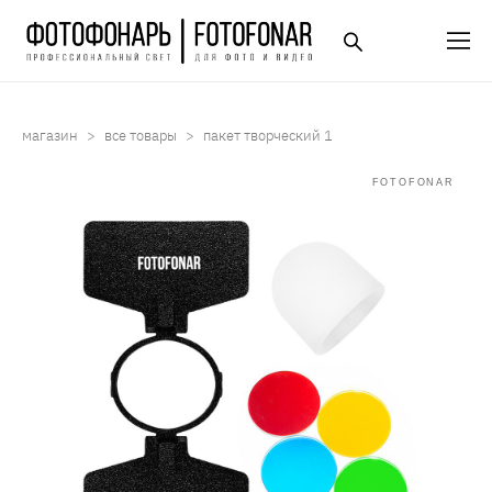
магазин
>
все товары
>
пакет творческий 1
FOTOFONAR