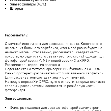
Sunset фильтры (4шт.)
Шторки
Рассеиватель:
Отличный инструмент для рассеивания света. Конечно, это
не заменит большого софтбокса, и тень всё равно будет, но
намного мягче. Естественно, рассеиватель съедает часть
яркости, но ради мягкого света - это того стоит.Подходит для
фотофонарей серии M, MS и новой версии X и X PRO.
Рассеиватель сделан из силикона.
Наденьте его на фотофонарь серии MS, буквально на 10мм.
Важно протереть рассеиватель от пыли влажной салфеткой.
Если рассеиватель слетает - значит, он пыльный.
На новую версии X и X PRO, нужно открутить переднюю часть
головы и рассеиватель надевается на резьбовую часть
фотофонаря.
Sunset фильтры:
Фильтры подходят для всех фотофонарей с диаметром