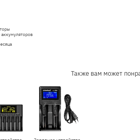
торы
я аккумуляторов
месяца
Также вам может понр
стройство
Зарядное устройство