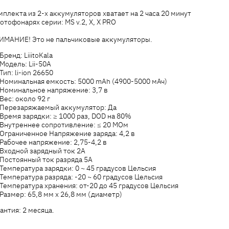
плекта из 2-x аккумуляторов хватает на 2 часа 20 минут
отофонарях серии: МS v.2, X, X PRO
ИМАНИЕ! Это не пальчиковые аккумуляторы.
Бренд: LiiitoKala
Модель: Lii-50A
Тип: li-ion 26650
Номинальная емкость: 5000 mAh (4900-5000 мАч)
Номинальное напряжение: 3,7 в
Вес: около 92 г
Перезаряжаемый аккумулятор: Да
Время зарядки: ≥ 1000 раз, DOD на 80%
Внутреннее сопротивление: ≤ 20 МОм
Ограниченное Напряжение заряда: 4,2 в
Рабочее напряжение: 2,75-4,2 в
Входной зарядный ток 2А
Постоянный ток разряда 5А
Температура зарядки: 0 ~ 45 градусов Цельсия
Температура разряда: -20 ~ 60 градусов Цельсия
Температура хранения: от-20 до 45 градусов Цельсия
Размер: 65,8 мм x 26,8 мм (диаметр)
антия: 2 месяца.