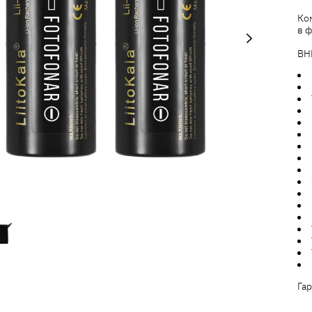
Ком
в ф
ВН
Гар