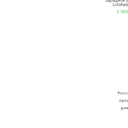
LiitoKal
3 300
Росс
про
для