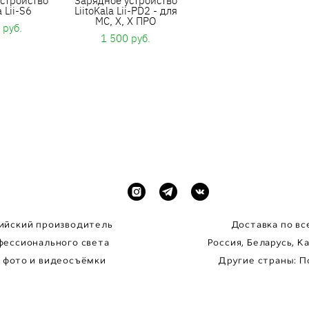
a Lii-S6
LiitoKala Lii-PD2 - для
МС, Х, Х ПРО
 pуб.
1 500 pуб.
ийский производитель
Доставка по вс
фессионального
света
Россия, Беларусь, К
 фото и видеосъёмки
Другие страны: П