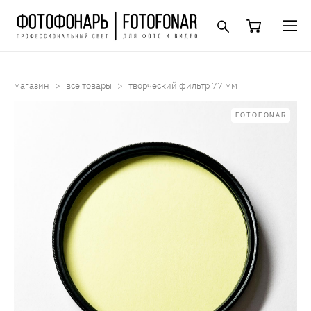
магазин
>
все товары
>
творческий фильтр 77 мм
FOTOFONAR