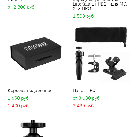
LiitoKala Lii-PD2 - для МС,
от 2 800 pуб.
Х, Х ПРО
1 500 pуб.
Коробка подарочная
Пакет ПРО
1 690 pуб.
от 3 680 pуб.
1 400 pуб.
3 480 pуб.