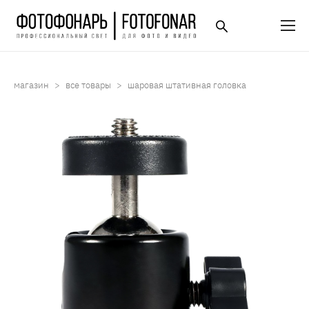
магазин
>
все товары
>
шаровая штативная головка