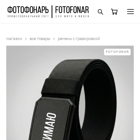
магазин
>
все товары
>
ремень с гравировкой
FOTOFONAR